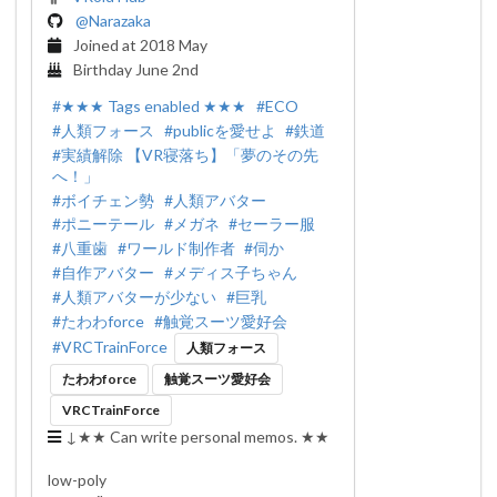
@
Narazaka
Joined at
2018 May
Birthday
June 2nd
#
★★★ Tags enabled ★★★
#
ECO
#
人類フォース
#
publicを愛せよ
#
鉄道
#
実績解除 【VR寝落ち】「夢のその先
へ！」
#
ボイチェン勢
#
人類アバター
#
ポニーテール
#
メガネ
#
セーラー服
#
八重歯
#
ワールド制作者
#
伺か
#
自作アバター
#
メディス子ちゃん
#
人類アバターが少ない
#
巨乳
#
たわわforce
#
触覚スーツ愛好会
#
VRCTrainForce
人類フォース
たわわforce
触覚スーツ愛好会
VRCTrainForce
↓★★ Can write personal memos. ★★

low-poly
