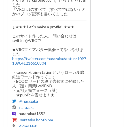
Profile （vrcprofile․com）作ってたりしま
した

「VRChatのすべて（すべてではない」と
かのブログ記事も書いてました
↓★★★ Let's make a profile! ★★★

このサイト作った人。 問い合わせは
twitterかVRCで。

★VRCマイアバター集会ってやつやりま
https://twitter.com/narazaka/status/1097
109041216610304
・tansen-train-stationというローカル線
鉄道ワールド作ってます

・ECOにサービス終了告知後に登録した
人（謎）四葉Lv49END

・元祖人類フォース（謎）

・★publicを愛せよ！★
@
narazaka
narazaka
narazaka#1352
narazaka
.booth.pm
VRoid Hub