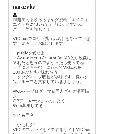
narazaka
同超笑えるきららギャグ漫画「エイティ
エイトを2でわって」「はんどすたん
ど！」等も読もう！

VRChatでロリ巨乳（広義）をやっていま
す。よろしくお願いします。

・publicを愛せよ！

・Avatar Menu Creator for MAとか改変に
便利だと思うのでよかったら使ってね。

・「ゆとるーむ」に行ってVR風呂を
100％の体感で味わおう

・クソグループ収拾が趣味です。良いク
ソグループを共有していきましょう。

Webケープログラマ＆同人ギャグ漫画描
き

OPアニメーションのおたく

Skeb募集してる

ツイも同名

（いにしえ）

VRCのフレンドをメモするサイトVRChat 